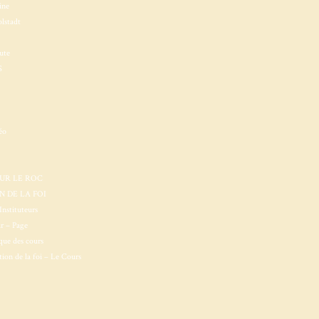
ine
lstadt
ute
S
éo
SUR LE ROC
 DE LA FOI
Instituteurs
ur – Page
que des cours
ion de la foi – Le Cours