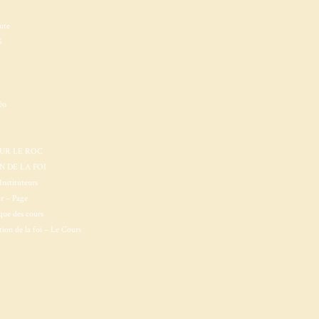
ute
S
éo
SUR LE ROC
 DE LA FOI
Instituteurs
ur – Page
que des cours
ion de la foi – Le Cours