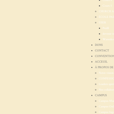
Cours 4
Cours 5
CHURCH 
ÉCOLE PA
USER
Profil
devenir i
Warenko
DONS
CONTACT
CONVENTION
ACCEUIL
À PROPOS DE
Notre vision
CONFESSIO
Leaders spiri
Nos collabor
CAMPUS
Campus Mu
Campus Onl
Campus Ingo