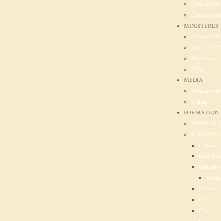
Campus Onl
Campus Ingo
MINISTÉRES
Chambre Ha
Jeunesse CB
ManPower
KIDS
MEDIA
Message vid
Podcast
FORMATION
FAMILLE 
FONDATION
Liste des 
Institute
Bibliothe
Fondat
Cours 1
Cours 2
Cours 3