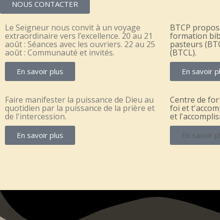
NOUS CONTACTER
Le Seigneur nous convit à un voyage
BTCP propos
extraordinaire vers l’excellence. 20 au 21
formation bib
août : Séances avec les ouvriers. 22 au 25
pasteurs (BTC
août : Communauté et invités.
(BTCL).
En savoir plus
En savoir p
Faire manifester la puissance de Dieu au
Centre de for
quotidien par la puissance de la prière et
foi et t'acco
de l'intercession.
et l'accompli
En savoir plus
En savoir p