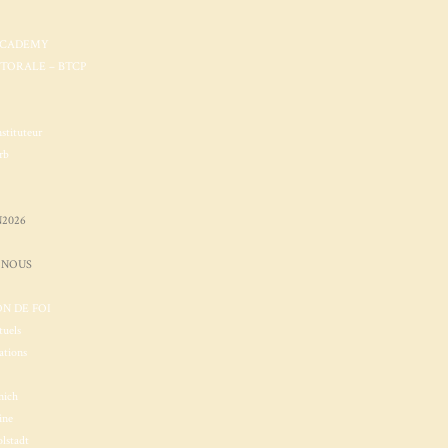
ACADEMY
STORALE – BTCP
nstituteur
rb
2026
 NOUS
N DE FOI
tuels
ations
nich
ine
lstadt