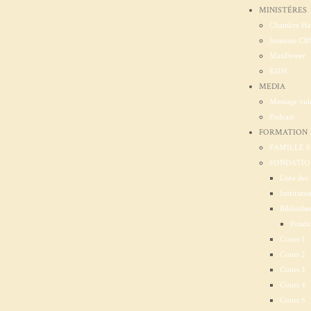
MINISTÉRES
Chambre Ha
Jeunesse CB
ManPower
KIDS
MEDIA
Message vid
Podcast
FORMATION
FAMILLE 
FONDATION
Liste des 
Institute
Bibliothe
Fondat
Cours 1
Cours 2
Cours 3
Cours 4
Cours 5