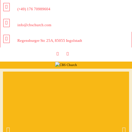
(+49) 176 70989604
info@cbschurch.com
Regensburger Str. 25A, 85055 Ingolstadt