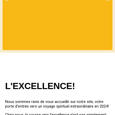
BIENVEN
UE
L'EXCELLENCE!
PARMIS
NOUS
Nous sommes ravis de vous accueillir sur notre site, votre
porte d’entrée vers un voyage spirituel extraordinaire en 2024!
Chez nous, la course vers l’excellence n’est pas simplement