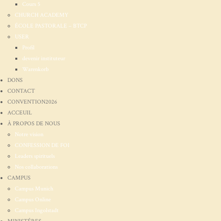
Cours 5
CHURCH ACADEMY
ÉCOLE PASTORALE – BTCP
USER
Profil
devenir instituteur
Warenkorb
DONS
CONTACT
CONVENTION2026
ACCEUIL
À PROPOS DE NOUS
Notre vision
CONFESSION DE FOI
Leaders spirituels
Nos collaborations
CAMPUS
Campus Munich
Campus Online
Campus Ingolstadt