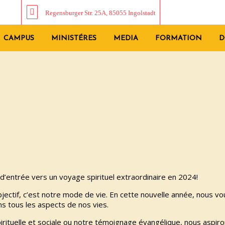
Regensburger Str. 25A, 85055 Ingolstadt
CAMPUS
MINISTÉRES
MEDIA
FORMATION
D
 d’entrée vers un voyage spirituel extraordinaire en 2024!
bjectif, c’est notre mode de vie. En cette nouvelle année, nous 
s tous les aspects de nos vies.
pirituelle et sociale ou notre témoignage évangélique, nous aspi