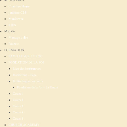
MINISTÉRES
Chambre Haute
Jeunesse CBS
ManPower
KIDS
MEDIA
Message vidéo
Podcast
FORMATION
FAMILLE SUR LE ROC
FONDATION DE LA FOI
Liste des Instituteurs
Instituteur – Page
Bibliotheque des cours
Fondation de la foi – Le Cours
Cours 1
Cours 2
Cours 3
Cours 4
Cours 5
CHURCH ACADEMY