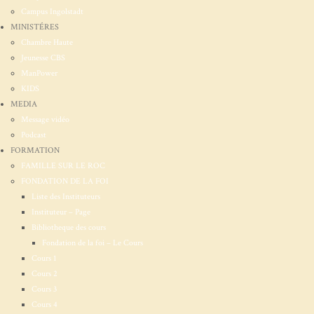
Campus Ingolstadt
MINISTÉRES
Chambre Haute
Jeunesse CBS
ManPower
KIDS
MEDIA
Message vidéo
Podcast
FORMATION
FAMILLE SUR LE ROC
FONDATION DE LA FOI
Liste des Instituteurs
Instituteur – Page
Bibliotheque des cours
Fondation de la foi – Le Cours
Cours 1
Cours 2
Cours 3
Cours 4