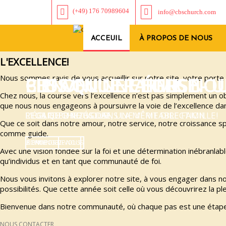
(+49) 176 70989604
info@cbschurch.com
ACCEUIL
À PROPOS DE NOUS
L'EXCELLENCE!
Nous sommes ravis de vous accueillir sur notre site, votre porte
BIENVENUE PARMIS NO
CBS ONLINE CHURCH
PLUS QU'UNE ÉGLISE - 
Chez nous, la course vers l’excellence n’est pas simplement un o
que nous nous engageons à poursuivre la voie de l’excellence dan
PLUS QU'UNE ÉGLISE, UNE VÉRITABLE FAMILLE!
L'ÉGLISE CHEZ VOUS!
REGARDER TOUS DANS LA MÊME DIRECTION
Que ce soit dans notre amour, notre service, notre croissance s
comme guide.
BIENVENUE
CONNECTEZ-VOUS
Á PROPOS DE NOUS
Avec une vision fondée sur la foi et une détermination inébranl
qu’individus et en tant que communauté de foi.
Nous vous invitons à explorer notre site, à vous engager dans n
possibilités. Que cette année soit celle où vous découvrirez la pl
Bienvenue dans notre communauté, où chaque pas est une étape v
NOUS CONTACTER