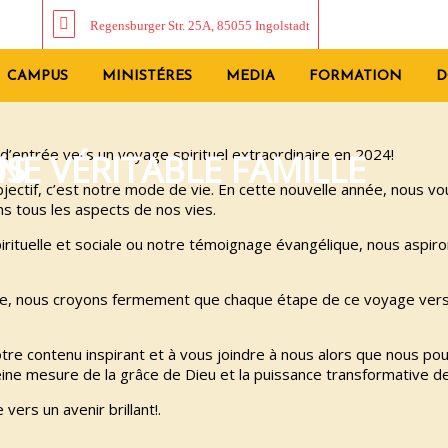
Regensburger Str. 25A, 85055 Ingolstadt
CAMPUS
MINISTÉRES
MEDIA
FORMATION
D
 d’entrée vers un voyage spirituel extraordinaire en 2024!
US
UNE VÉRITABLE FAMILLE
bjectif, c’est notre mode de vie. En cette nouvelle année, nous 
s tous les aspects de nos vies.
pirituelle et sociale ou notre témoignage évangélique, nous aspi
able, nous croyons fermement que chaque étape de ce voyage vers 
otre contenu inspirant et à vous joindre à nous alors que nous 
eine mesure de la grâce de Dieu et la puissance transformative de 
ers un avenir brillant!.