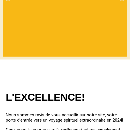
BIENVEN
UE
L'EXCELLENCE!
PARMIS
NOUS
Nous sommes ravis de vous accueillir sur notre site, votre
porte d’entrée vers un voyage spirituel extraordinaire en 2024!
Chez nous, la course vers l’excellence n’est pas simplement