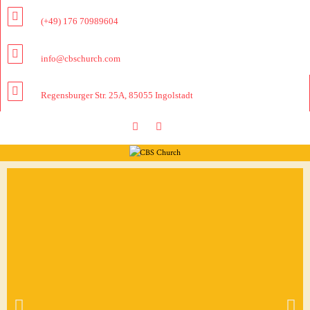
(+49) 176 70989604
info@cbschurch.com
Regensburger Str. 25A, 85055 Ingolstadt