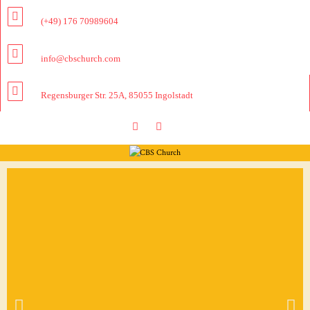
(+49) 176 70989604
info@cbschurch.com
Regensburger Str. 25A, 85055 Ingolstadt