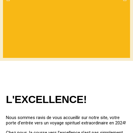
BIENVEN
UE
L'EXCELLENCE!
PARMIS
NOUS
Nous sommes ravis de vous accueillir sur notre site, votre
porte d’entrée vers un voyage spirituel extraordinaire en 2024!
Chez nous, la course vers l’excellence n’est pas simplement