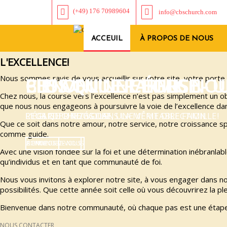
(+49) 176 70989604
info@cbschurch.com
ACCEUIL
À PROPOS DE NOUS
L'EXCELLENCE!
Nous sommes ravis de vous accueillir sur notre site, votre porte
BIENVENUE PARMIS NO
CBS ONLINE CHURCH
PLUS QU'UNE ÉGLISE - 
Chez nous, la course vers l’excellence n’est pas simplement un o
que nous nous engageons à poursuivre la voie de l’excellence dan
PLUS QU'UNE ÉGLISE, UNE VÉRITABLE FAMILLE!
L'ÉGLISE CHEZ VOUS!
REGARDER TOUS DANS LA MÊME DIRECTION
Que ce soit dans notre amour, notre service, notre croissance s
comme guide.
BIENVENUE
CONNECTEZ-VOUS
Á PROPOS DE NOUS
Avec une vision fondée sur la foi et une détermination inébranl
qu’individus et en tant que communauté de foi.
Nous vous invitons à explorer notre site, à vous engager dans n
possibilités. Que cette année soit celle où vous découvrirez la pl
Bienvenue dans notre communauté, où chaque pas est une étape v
NOUS CONTACTER