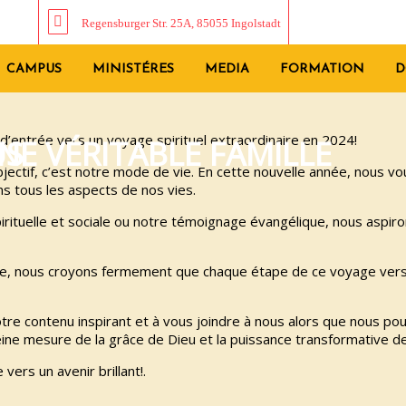
Regensburger Str. 25A, 85055 Ingolstadt
CAMPUS
MINISTÉRES
MEDIA
FORMATION
D
 d’entrée vers un voyage spirituel extraordinaire en 2024!
US
UNE VÉRITABLE FAMILLE
bjectif, c’est notre mode de vie. En cette nouvelle année, nous 
s tous les aspects de nos vies.
pirituelle et sociale ou notre témoignage évangélique, nous aspi
able, nous croyons fermement que chaque étape de ce voyage vers 
otre contenu inspirant et à vous joindre à nous alors que nous 
eine mesure de la grâce de Dieu et la puissance transformative de 
ers un avenir brillant!.