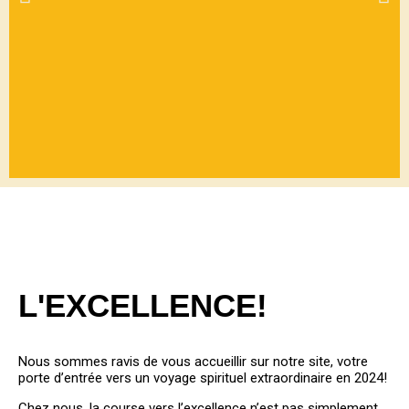
BIENVEN
UE
L'EXCELLENCE!
PARMIS
NOUS
Nous sommes ravis de vous accueillir sur notre site, votre
porte d’entrée vers un voyage spirituel extraordinaire en 2024!
Chez nous, la course vers l’excellence n’est pas simplement