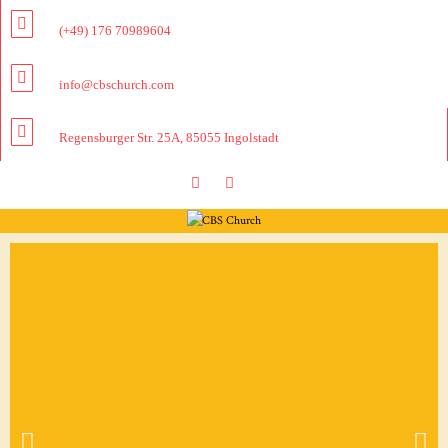
(+49) 176 70989604
info@cbschurch.com
Regensburger Str. 25A, 85055 Ingolstadt