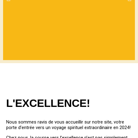
BIENVEN
UE
L'EXCELLENCE!
PARMIS
NOUS
Nous sommes ravis de vous accueillir sur notre site, votre
porte d’entrée vers un voyage spirituel extraordinaire en 2024!
Chez nous, la course vers l’excellence n’est pas simplement