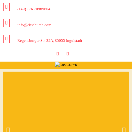
(+49) 176 70989604
info@cbschurch.com
Regensburger Str. 25A, 85055 Ingolstadt