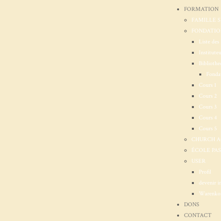
FORMATION
FAMILLE 
FONDATION
Liste des 
Institute
Bibliothe
Fondat
Cours 1
Cours 2
Cours 3
Cours 4
Cours 5
CHURCH 
ÉCOLE PA
USER
Profil
devenir i
Warenko
DONS
CONTACT