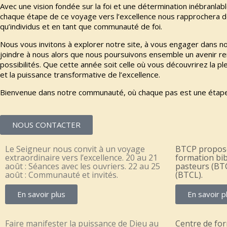
Avec une vision fondée sur la foi et une détermination inébranl
chaque étape de ce voyage vers l’excellence nous rapprochera de
qu’individus et en tant que communauté de foi.
Nous vous invitons à explorer notre site, à vous engager dans no
joindre à nous alors que nous poursuivons ensemble un avenir r
possibilités. Que cette année soit celle où vous découvrirez la p
et la puissance transformative de l’excellence.
Bienvenue dans notre communauté, où chaque pas est une étape v
NOUS CONTACTER
Le Seigneur nous convit à un voyage
BTCP propos
extraordinaire vers l’excellence. 20 au 21
formation bib
août : Séances avec les ouvriers. 22 au 25
pasteurs (BTC
août : Communauté et invités.
(BTCL).
En savoir plus
En savoir p
Faire manifester la puissance de Dieu au
Centre de for