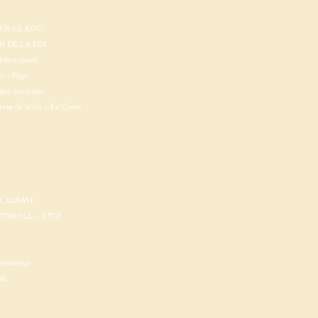
SUR LE ROC
 DE LA FOI
Instituteurs
ur – Page
que des cours
ion de la foi – Le Cours
ACADEMY
STORALE – BTCP
nstituteur
rb