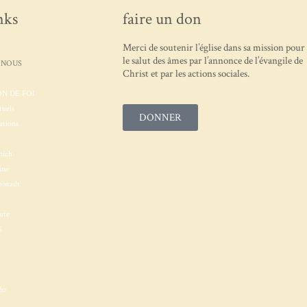
nks
faire un don
Merci de soutenir l’église dans sa mission pour
le salut des âmes par l’annonce de l’évangile de
 NOUS
Christ et par les actions sociales.
N DE FOI
tuels
DONNER
ations
nich
ine
lstadt
ute
S
éo