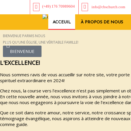
(+49) 176 70989604
info@cbschurch.com
ACCEUIL
À PROPOS DE NOUS
BIENVENUE PARMIS NOUS
PLUS QU'UNE ÉGLISE, UNE VÉRITABLE FAMILLE!
BIENVENUE
L'EXCELLENCE!
Nous sommes ravis de vous accueillir sur notre site, votre port
spirituel extraordinaire en 2024!
Chez nous, la course vers l’excellence n’est pas simplement un ob
En cette nouvelle année, nous vous invitons à vous joindre à n
que nous nous engageons à poursuivre la voie de l’excellence dan
Que ce soit dans notre amour, notre service, notre croissance spi
témoignage évangélique, nous aspirons à atteindre de nouveaux
comme guide.