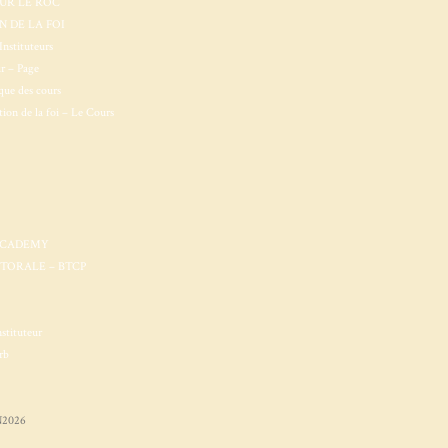
SUR LE ROC
 DE LA FOI
Instituteurs
ur – Page
que des cours
ion de la foi – Le Cours
ACADEMY
STORALE – BTCP
nstituteur
rb
2026