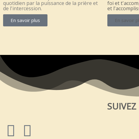
quotidien par la puissance de la prière et
foi et t'acco
de l'intercession.
et l'accompli
En savoir plus
En savoir p
SUIVEZ