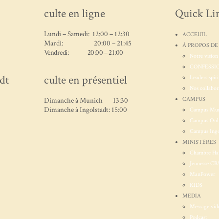
culte en ligne
Quick Li
Lundi – Samedi: 12:00 – 12:30
ACCEUIL
Mardi: 20:00 – 21:45
À PROPOS DE
Vendredi: 20:00 – 21:00
Notre vision
CONFESSIO
dt
culte en présentiel
Leaders spiri
Nos collabor
CAMPUS
Dimanche à Munich 13:30
Dimanche à Ingolstadt: 15:00
Campus Mu
Campus Onl
Campus Ingo
MINISTÉRES
Chambre Ha
Jeunesse CB
ManPower
KIDS
MEDIA
Message vid
Podcast