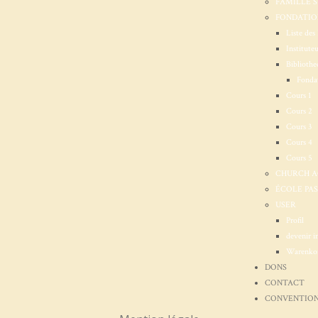
FAMILLE 
FONDATION
Liste des 
Institute
Bibliothe
Fondat
Cours 1
Cours 2
Cours 3
Cours 4
Cours 5
CHURCH 
ÉCOLE PA
USER
Profil
devenir i
Warenko
DONS
CONTACT
CONVENTION