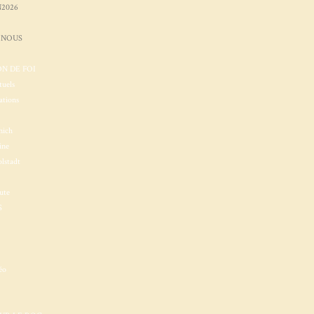
2026
 NOUS
N DE FOI
tuels
ations
nich
ine
lstadt
ute
S
éo