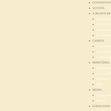
CONVENTION
ACCEUIL
À PROPOS DE
Notre vision
CONFESSIO
Leaders spiri
Nos collabor
CAMPUS
Campus Mu
Campus Onl
Campus Ingo
MINISTÉRES
Chambre Ha
Jeunesse CB
ManPower
KIDS
MEDIA
Message vid
Podcast
FORMATION