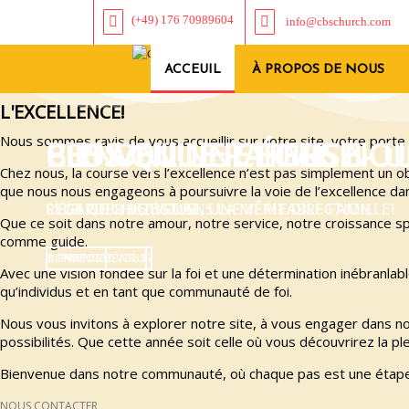
(+49) 176 70989604
info@cbschurch.com
ACCEUIL
À PROPOS DE NOUS
L'EXCELLENCE!
Nous sommes ravis de vous accueillir sur notre site, votre porte
BIENVENUE PARMIS NO
CBS ONLINE CHURCH
PLUS QU'UNE ÉGLISE - 
Chez nous, la course vers l’excellence n’est pas simplement un o
que nous nous engageons à poursuivre la voie de l’excellence dan
PLUS QU'UNE ÉGLISE, UNE VÉRITABLE FAMILLE!
L'ÉGLISE CHEZ VOUS!
REGARDER TOUS DANS LA MÊME DIRECTION
Que ce soit dans notre amour, notre service, notre croissance s
comme guide.
BIENVENUE
CONNECTEZ-VOUS
Á PROPOS DE NOUS
Avec une vision fondée sur la foi et une détermination inébranl
qu’individus et en tant que communauté de foi.
Nous vous invitons à explorer notre site, à vous engager dans n
possibilités. Que cette année soit celle où vous découvrirez la pl
Bienvenue dans notre communauté, où chaque pas est une étape v
NOUS CONTACTER