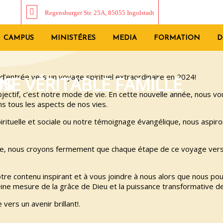
Regensburger Str. 25A, 85055 Ingolstadt
CAMPUS
MINISTÉRES
MEDIA
FORMATION
D
 d’entrée vers un voyage spirituel extraordinaire en 2024!
US
UNE VÉRITABLE FAMILLE
bjectif, c’est notre mode de vie. En cette nouvelle année, nous 
s tous les aspects de nos vies.
pirituelle et sociale ou notre témoignage évangélique, nous aspi
able, nous croyons fermement que chaque étape de ce voyage vers 
otre contenu inspirant et à vous joindre à nous alors que nous 
eine mesure de la grâce de Dieu et la puissance transformative de 
ers un avenir brillant!.