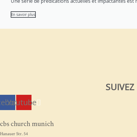
Une serie de prédications actuelles et impactantes est mi
En savoir plus
SUIVEZ
cebook
Youtube
cbs church munich
Hanauer Str. 54