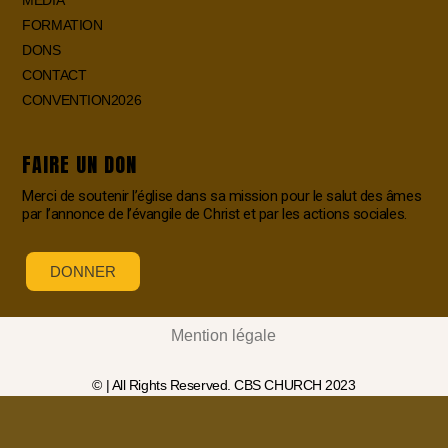
MEDIA
FORMATION
DONS
CONTACT
CONVENTION2026
FAIRE UN DON
Merci de soutenir l’église dans sa mission pour le salut des âmes
par l’annonce de l’évangile de Christ et par les actions sociales.
DONNER
Mention légale
© | All Rights Reserved. CBS CHURCH 2023