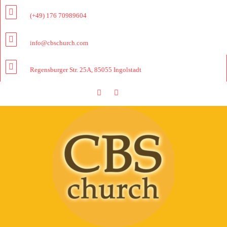
(+49) 176 70989604
info@cbschurch.com
Regensburger Str. 25A, 85055 Ingolstadt