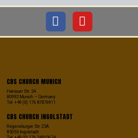
CBS CHURCH MUNICH
Hanauer Str. 54
80992 Munich – Germany
Tel: +49 (0) 176 87876911
CBS CHURCH INGOLSTADT
Regensburger Str. 25A
85055 Ingolstadt
Tel: +49 (0) 176 24910674