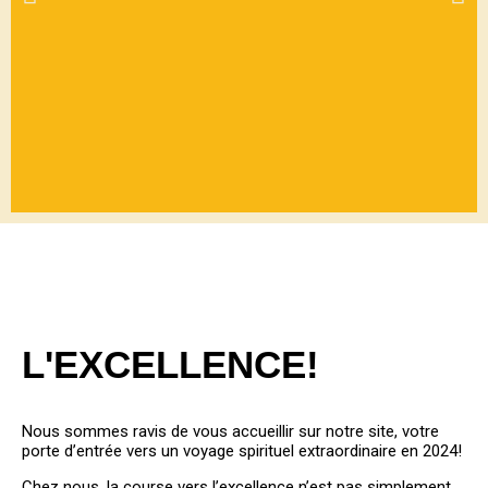
BIENVEN
UE
L'EXCELLENCE!
PARMIS
NOUS
Nous sommes ravis de vous accueillir sur notre site, votre
porte d’entrée vers un voyage spirituel extraordinaire en 2024!
Chez nous, la course vers l’excellence n’est pas simplement