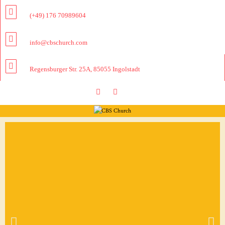
(+49) 176 70989604
info@cbschurch.com
Regensburger Str. 25A, 85055 Ingolstadt