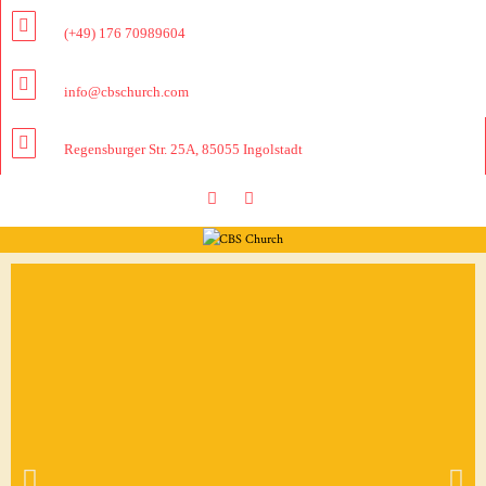
(+49) 176 70989604
info@cbschurch.com
Regensburger Str. 25A, 85055 Ingolstadt