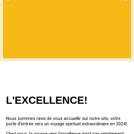
BIENVEN
UE
L'EXCELLENCE!
PARMIS
NOUS
Nous sommes ravis de vous accueillir sur notre site, votre
porte d’entrée vers un voyage spirituel extraordinaire en 2024!
Chez nous, la course vers l’excellence n’est pas simplement